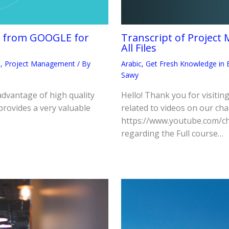
te from GOOGLE for
Transcript of Projec
All Files
h
,
Project Management
/ By
Arabic
,
Get Fresh Knowledge in E
Sawy
advantage of high quality
Hello! Thank you for visiting
provides a very valuable
related to videos on our cha
https://www.youtube.com/
regarding the Full course…