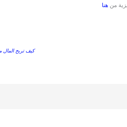
يزية من
هنا
كيف تربح المال م