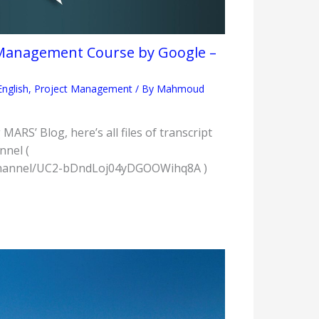
t Management Course by Google –
nglish
,
Project Management
/ By
Mahmoud
 MARS’ Blog, here’s all files of transcript
nnel (
channel/UC2-bDndLoj04yDGOOWihq8A )