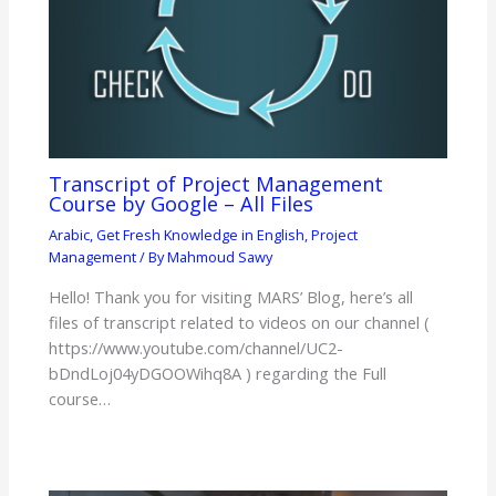
Transcript of Project Management
Course by Google – All Files
Arabic
,
Get Fresh Knowledge in English
,
Project
Management
/ By
Mahmoud Sawy
Hello! Thank you for visiting MARS’ Blog, here’s all
files of transcript related to videos on our channel (
https://www.youtube.com/channel/UC2-
bDndLoj04yDGOOWihq8A ) regarding the Full
course…