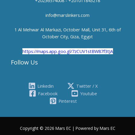
+20236574008 - +201011843218
info@marslinkers.com
1 Al Mehwar Al Markazi, October Mall, Unit 31, 6th of
October City, Giza, Egypt
https://maps.app.goo.gl/7zCUV1stBW87f3tJA
Follow Us
Linkedin
Twitter / X
Facebook
Youtube
Pinterest
Copyright © 2026 Mars EC | Powered by Mars EC