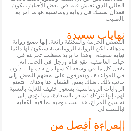
الحالي الذي نعيش فيه. في بعض الأحيان ، يكون
فقدان نفسك في رواية رومانسية هو ما أمر به
الطبيب.
نهايات سعيدة
القصص الحزينة والمكثفة رائعة. إنها تصنع رواية
مذهلة ، لكن الرواية الرومانسية سيكون لها دائما
نهاية سعيدة ، وهذا ما يريد معظمنا تجربته في
حياتنا العاطفية. تقع فتاة ورجل في الحب. إنه
يفعل كل ما في وسعه لكنسها من قدميها. يبدأون
في المواعدة ، ويتعرفون على بعضهم البعض. إلى
جانب ذلك ، هناك بعض القضايا هنا وهناك ، تتمتع
الروايات الرومانسية بشعور خفيف للغاية بالنسبة
لهم. إنها تتركك تشعر بالسعادة، مما يؤدي إلى
تحسين المزاج. هذا سبب وجيه بما فيه الكفاية
بالنسبة لي!
القراءة أفضل من