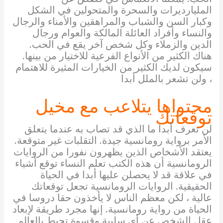
المليارديرات والسحرة والمتحولين في الشكل
وكبار السن والشباب والمراهقين والأمناء والرجال
والنساء وأفراد العائلة المالكة والعوام ورجال
الدين والزملاء وكل شخص آخر يقع في الحب.
هناك الكثير من الأنواع الفرعية للاختيار من بينها.
سيكون لديك الكثير من الخيارات المثيرة للاهتمام
، ولن تشعر بالملل أبدا
محتواها يتلاعب مع مخيل
توقعاتك
لن تعرف أبدا ما الذي قد تصاب به عندما يتعلق
الأمر برواية رومانسية جيدة. التقلبات غير متوقعة.
يعتقد الأشخاص الذين يظهرون نفورا من الروايات
الرومانسية أن هذه الكتب تعلم النساء توقع أشياء
في علاقة قد لا يحصلن عليها أبدا في الحياة
الحقيقية. الروايات الرومانسية تجعل توقعاتك
عالية ، لكن معظم الناس لا يأخذون حقا دروسا في
الحياة من رواية رومانسية. إنها مجرد طريقة لإبعاد
عقل الشخص عن أي سلبية وقسوة تحيط بالعالم