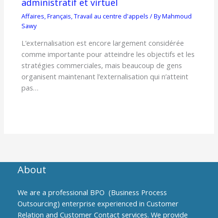
administratif et virtuel
Affaires
,
Français
,
Travail au centre d'appels
/ By
Mahmoud
Sawy
L’externalisation est encore largement considérée
comme importante pour atteindre les objectifs et les
stratégies commerciales, mais beaucoup de gens
organisent maintenant l’externalisation qui n’atteint
pas…
About
We are a professional BPO (Business Process
Outsourcing) enterprise experienced in Customer
Relation and Customer Contact services. We provide