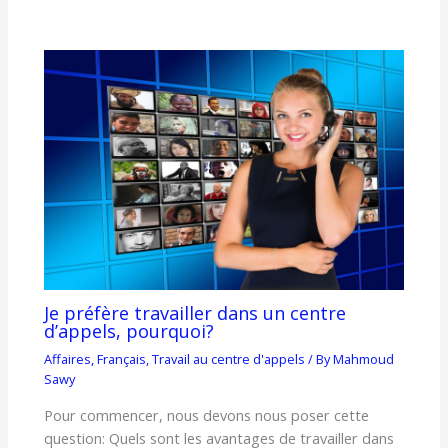
Je préfère travailler dans un centre
d’appels, pourquoi?
Affaires
,
Français
,
Travail au centre d'appels
/ By
Mahmoud
Sawy
Pour commencer, nous devons nous poser cette
question: Quels sont les avantages de travailler dans