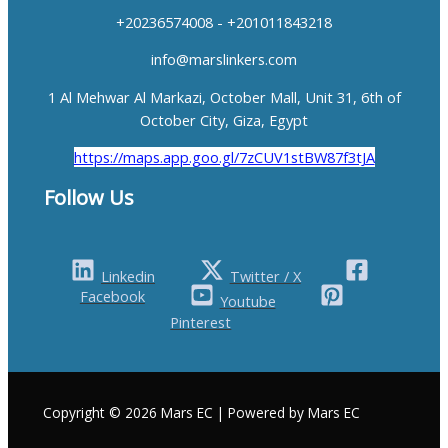
+20236574008 - +201011843218
info@marslinkers.com
1 Al Mehwar Al Markazi, October Mall, Unit 31, 6th of
October City, Giza, Egypt
https://maps.app.goo.gl/7zCUV1stBW87f3tJA
Follow Us
Linkedin
Twitter / X
Facebook
Youtube
Pinterest
Copyright © 2026 Mars EC | Powered by Mars EC