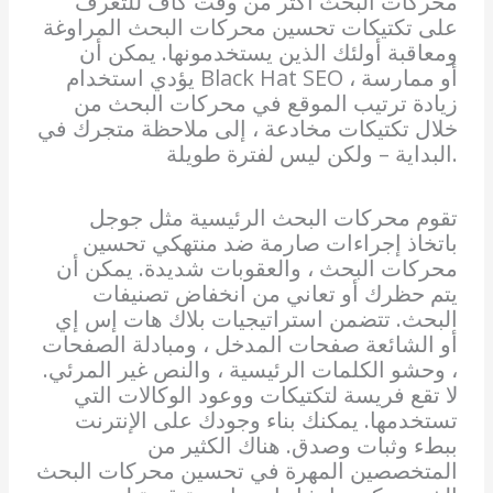
محركات البحث أكثر من وقت كاف للتعرف
على تكتيكات تحسين محركات البحث المراوغة
ومعاقبة أولئك الذين يستخدمونها. يمكن أن
يؤدي استخدام Black Hat SEO ، أو ممارسة
زيادة ترتيب الموقع في محركات البحث من
خلال تكتيكات مخادعة ، إلى ملاحظة متجرك في
البداية – ولكن ليس لفترة طويلة.
تقوم محركات البحث الرئيسية مثل جوجل
باتخاذ إجراءات صارمة ضد منتهكي تحسين
محركات البحث ، والعقوبات شديدة. يمكن أن
يتم حظرك أو تعاني من انخفاض تصنيفات
البحث. تتضمن استراتيجيات بلاك هات إس إي
أو الشائعة صفحات المدخل ، ومبادلة الصفحات
، وحشو الكلمات الرئيسية ، والنص غير المرئي.
لا تقع فريسة لتكتيكات ووعود الوكالات التي
تستخدمها. يمكنك بناء وجودك على الإنترنت
ببطء وثبات وصدق. هناك الكثير من
المتخصصين المهرة في تحسين محركات البحث