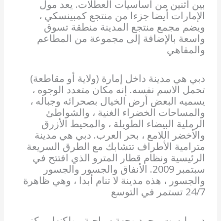
بين اثنين من أساسيات العطلات. يعد مول
الإمارات أيضا جزءا من منتجع كمبينسكي ،
ويضم مجمع منتجع المدينة منطقة تسوق
واسعة بالإضافة إلى مجموعة من المطاعم
والمقاهي
دبي هي مدينة داخل إمارة (ولاية أو مقاطعة)
تحمل الاسم نفسه. إنه مكان متعدد الوجوه ،
يسميه البعض أرض الخيال بصحرائه وجباله ،
والمساحات الخضراء الغنية ، والشواطئ
الرملية البيضاء الطويلة ، والمحيط الأزرق
والأخضر اللامع ، بحر العرب. دبي هي مدينة
مترامية الأطراف تتشابك مع الطرق السريعة
الرئيسية ونظام قطار المترو الذي افتتح في
سبتمبر 2009. الأنفاق والجسور والجسور
والجسور ، هذه مدينة لا تنام أبدا ، وهي ظاهرة
24/7 تستمر في التوسع
دبي ليست مجرد وجهة سياحية ، ولكنها مركز