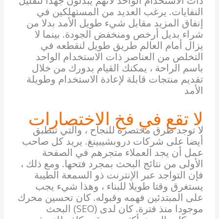
ذات الاستخدام الواحد لأنهم يبذلون جهدا لتقليل
النفايات. يرغب العديد من المستهلكين في
إنفاق المزيد مقابل شيء طويل الأمد بدلا من
شراء بديل أرخص ومنخفض الجودة. بينما لا
يزال أمام العالم طريق طويل لنقطعه في
التخلص من العناصر ذات الاستخدام الواحد
باسم الراحة ، يمكنك القيام بدورك من خلال
تقديم منتجات قابلة لإعادة الاستخدام وطويلة
الأمد
لا تقع في فخ الاختصارات
لا توجد طرق مختصرة للنجاح ، والتي تنطبق
أيضا على شركات دروبشيبينغ. يريد كل صاحب
عمل أن يجد العملاء متجرهم في الصفحة
الأولى من نتائج البحث بمجرد فتحها. ومع ذلك ،
فإن التواجد عبر الإنترنت ذو السمعة الطيبة
يستغرق وقتا طويلا للبناء ، وهذا شيء يجب
على المبتدئين فهمه وقبوله. كان تحسين محرك
البحث (SEO) موجودا منذ فترة. كان لدى