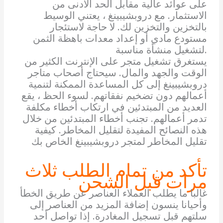
على عوائد عالية مقابل الحد الأدنى من
الاستثمار. مع دروبشيبينغ ، يعتني الوسيط
بالتخزين والتخزين لك. لا حاجة لاستئجار
مستودع مادي أو إعداد معدات باهظة الثمن
لتشغيل منشأة مناسبة.
يستغرق تشغيل متجر على الإنترنت الكثير من
الوقت والجهد والمال. سيحتاج أصحاب متاجر
دروبشيبينغ إلى كل المساعدة الممكنة لتنمية
أعمالهم دون تضخيم نفقاتهم. لسوء الحظ ، يقع
العديد من المبتدئين في ارتكاب أخطاء مكلفة
تدمر أعمالهم. تجنب أخطاء المبتدئين من خلال
هذه النصائح المفيدة لتقليل المخاطر. كيفية
تقليل المخاطر لمتجر دروبشيبينغ الخاص بك
تأكد من تمام الطلب ثلاث
مرات قبل الشحن
غالبا ما يطلب العملاء العناصر عن طريق الخطأ
وأحيانا ينسون إضافة المزيد من العناصر إلى
سلتهم قبل تسجيل المغادرة. إذا تواصل أحد